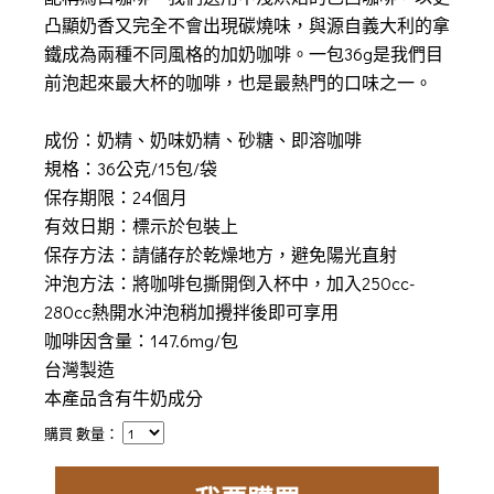
凸顯奶香又完全不會出現碳燒味，與源自義大利的拿
鐵成為兩種不同風格的加奶咖啡。一包36g是我們目
前泡起來最大杯的咖啡，也是最熱門的口味之一。
成份：奶精、奶味奶精、砂糖、即溶咖啡
規格：36公克/15包/袋
保存期限：24個月
有效日期：標示於包裝上
保存方法：請儲存於乾燥地方，避免陽光直射
沖泡方法：將咖啡包撕開倒入杯中，加入250cc-
280cc熱開水沖泡稍加攪拌後即可享用
咖啡因含量：147.6mg/包
台灣製造
本產品含有牛奶成分
購買 數量：