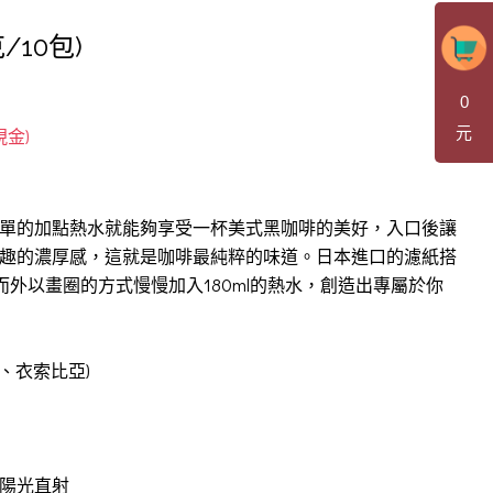
10包)
0
元
單的加點熱水就能夠享受一杯美式黑咖啡的美好，入口後讓
趣的濃厚感，這就是咖啡最純粹的味道。日本進口的濾紙搭
而外以畫圈的方式慢慢加入180ml的熱水，創造出專屬於你
西、衣索比亞)
陽光直射