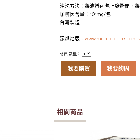
沖泡方法：將濾掛內包上緣撕開，將掛
咖啡因含量：101mg/包
台灣製造
深烘焙版：
www.moccacoffee.com.tw
購買 數量：
我要購買
我要詢問
相關商品