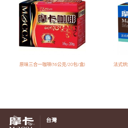
原味三合一咖啡(16公克/20包/盒)
法式烘焙
台灣