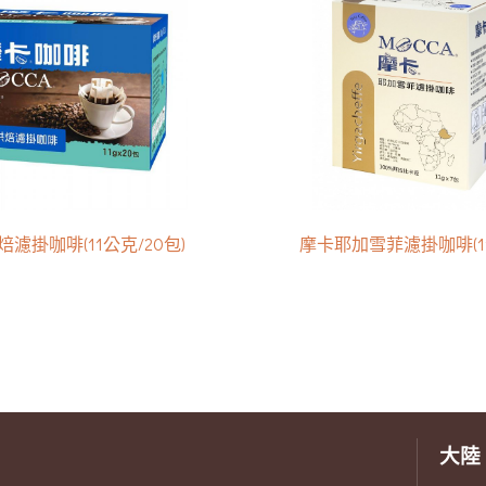
濾掛咖啡(11公克/20包)
摩卡耶加雪菲濾掛咖啡(11g
大陸