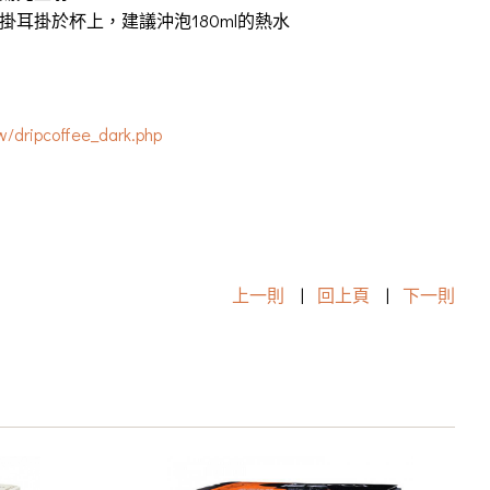
耳掛於杯上，建議沖泡180ml的熱水
/dripcoffee_dark.php
上一則
|
回上頁
|
下一則