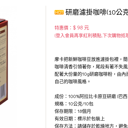
研磨濾掛咖啡(10公克/
$ 98 元
特惠價：
摩卡把新鮮咖啡豆放進濾掛包裡，簡
咖啡清香引領著你，尾段有著不失風
配著大份量的10g研磨咖啡粉，由內
自己的咖啡風格。
成份：100%阿拉比卡原豆研磨 (巴
規格：10公克/10包
保存期限：18個月
有效日期：標示於包裝上
保存方法：請儲存於乾燥地方，避免