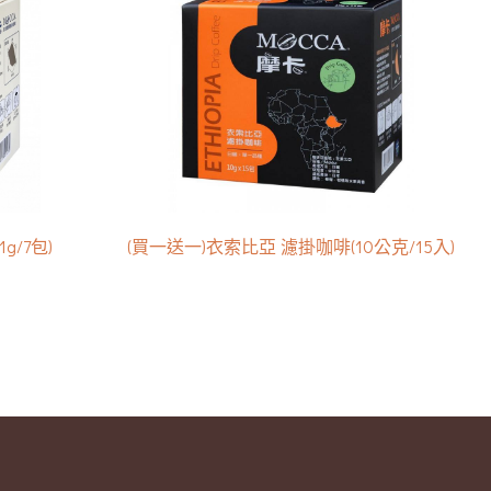
/7包)
(買一送一)衣索比亞 濾掛咖啡(10公克/15入)